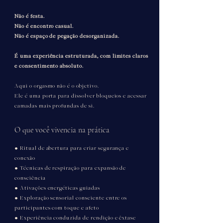
Não é festa.
Não é encontro casual.
Não é espaço de pegação desorganizada.
É uma experiência estruturada, com limites claros
e consentimento absoluto.
Aqui o orgasmo não é o objetivo.
Ele é uma porta para dissolver bloqueios e acessar
camadas mais profundas de si.
O que você vivencia na prática
• Ritual de abertura para criar segurança e
conexão
• Técnicas de respiração para expansão de
consciência
• Ativações energéticas guiadas
• Exploração sensorial consciente entre os
participantes com toque e afeto
• Experiência conduzida de rendição e êxtase