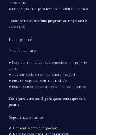
consciente
• Integração final para levar o aprendizado à vida
Tudo acontece de forma progressiva, respeitosa e
conduzida.
Para quem é
Para homens que:
• Desejam aprofundar sua conexão com o próprio
corpo
• Querem desbloquear sua energia sexual
• Buscam expansão com maturidade
• Estão prontos para atravessar limites internos
Não é para curiosos. É para quem sente que está
pronto.
Segurança e limites
✔ Consentimento é inegociável
✔ Nudez é convidada, nunca imposta