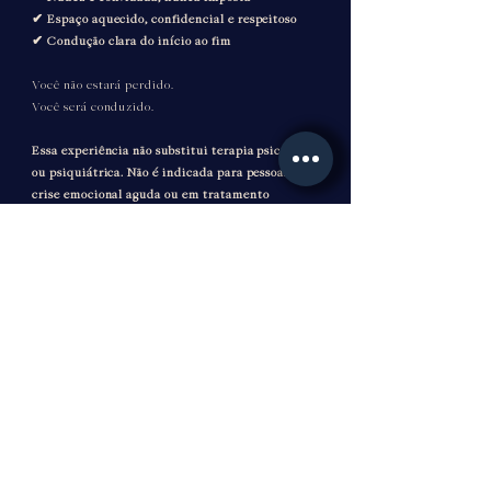
✔ Espaço aquecido, confidencial e respeitoso
✔ Condução clara do início ao fim
Você não estará perdido.
Você será conduzido.
Essa experiência não substitui terapia psicológica
ou psiquiátrica. Não é indicada para pessoas em
crise emocional aguda ou em tratamento
psiquiátrico não estabilizado.
Investimento
As vagas são limitadas a 12 homens.
Lote Promocional: Válido até 04/03
R$ 320 em até 12x no cartão (com acréscimo)
R$ 300 no Pix
Primeiro Lote: Válido até 11/03