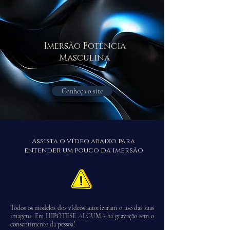
Imersão Potência
Masculina
Conheça o site
Assista o vídeo abaixo para
entender um pouco da imersão
Todos os modelos dos vídeos autorizaram o uso das suas
imagens. Em HIPÓTESE ALGUMA há gravação sem o
consentimento da pessoa!