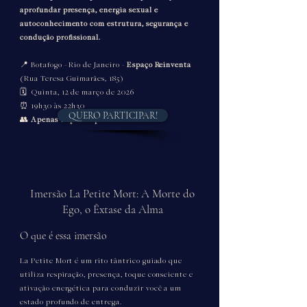
aprofundar presença, energia sexual e
autoconhecimento com estrutura, segurança e
condução profissional.
​📍 Botafogo - Rio de Janeiro -
Espaço Reinventa
(Rua Teresa Guimarães, 185)
🗓 Quinta, 12 de março de 2026
⏰ 19h30 às 22h30
QUERO PARTICIPAR!
👥
Apenas 12 participantes
Imersão La Petite Mort: A Morte do
Ego, o Êxtase da Alma
O que é essa imersão
La Petite Mort é um rito tântrico guiado que
utiliza respiração, presença, toque consciente e
ativação energética para conduzir você a um
estado profundo de entrega.