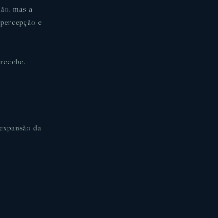
são, mas a
 percepção e
recebe.
 expansão da