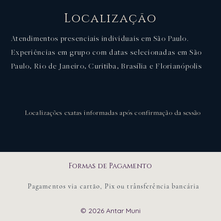
Localização
Atendimentos presenciais individuais em São Paulo.
Experiências em grupo com datas selecionadas em São
Paulo, Rio de Janeiro, Curitiba, Brasília e Florianópolis
Localizações exatas informadas após confirmação da sessão
Formas de Pagamento
Pagamentos via cartão, Pix ou trânsferência bancária
© 2026 Antar Muni