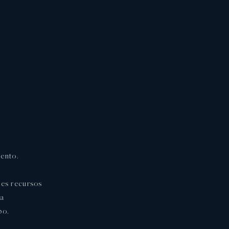
ento.
tes recursos
ma
po.