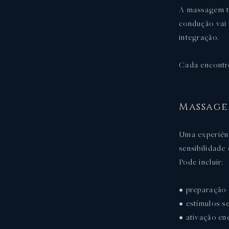
A massagem tâ
condução vai 
integração.
Cada encontr
Massage
Uma experiênc
sensibilidade 
Pode incluir:
• preparação 
• estímulos s
• ativação en