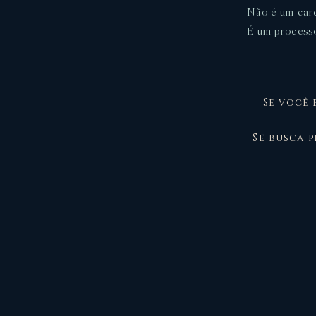
Não é um car
É um process
Se você 
Se busca 