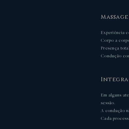
Massage
Experiência c
Corpo a corp
Presença tota
Condução con
Integra
Em alguns ate
sessão.
A condução n
Cada processo