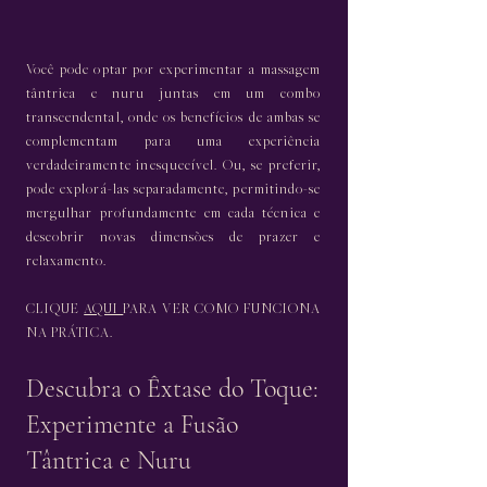
Você pode optar por experimentar a massagem
tântrica e nuru juntas em um combo
transcendental, onde os benefícios de ambas se
complementam para uma experiência
verdadeiramente inesquecível. Ou, se preferir,
pode explorá-las separadamente, permitindo-se
mergulhar profundamente em cada técnica e
descobrir novas dimensões de prazer e
relaxamento.
CLIQUE
AQUI
PARA VER COMO FUNCIONA
NA PRÁTICA.
Descubra o Êxtase do Toque:
Experimente a Fusão
Tântrica e Nuru