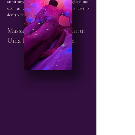
autotransformação, onde cada respiração é uma
oportunidade de se conectar com o divino
dentro de você.
Massagem Tântrica e Nuru:
Uma Experiência Única