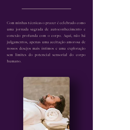
Com minhas técnicas o prazer é celebrado como
uma jornada sagrada de autoconhecimento e
conexão profunda com o corpo. Aqui, não há
julgamentos, apenas uma aceitação amorosa de
nossos desejos mais íntimos e uma exploração
sem limites do potencial sensorial do corpo
humano.