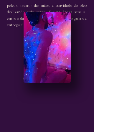
pele, o tremor das mãos, a suavidade do óleo
deslizando pelo corpo. É uma dança sensual
entre o dar e receber, onde o prazer é o guia e a
entrega é a chave.