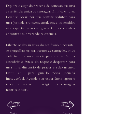
Explore o auge do prazer e da conexão em uma
experiência única de massagem tântrica e nuru.
Deixe-se levar por um convite sedutor para
uma jornada transcendental, onde os sentidos
são despertados, as energias se fundem e a alma
encontra a sua verdadeira essência.
Liberte-se das amarras do cotidiano e permita-
se mergulhar em um oceano de sensações, onde
cada toque é uma carícia para a alma. Venha
descobrir o êxtase do toque e despertar para
uma nova dimensão de prazer e relaxamento.
Estou aqui para guiá-lo nessa jornada
inesquecível. Agende sua experiência agora e
mergulhe no mundo mágico da massagem
tântrica e nuru.
Voltar
Avançar