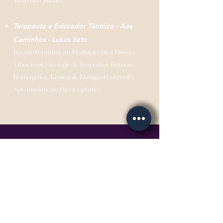
Terapeuta Quântico
Terapeuta e Educador Tântrico - Aos
Caminhos - Lukas Sato
Imersão Formativa em Meditação Ativa, Passiva e
Vibracional, Psicologia da Terapêutica Tântrica e
Bioenergética, Técnicas de Massagem Corporal e
Aprofundamento Psicoterapêutico