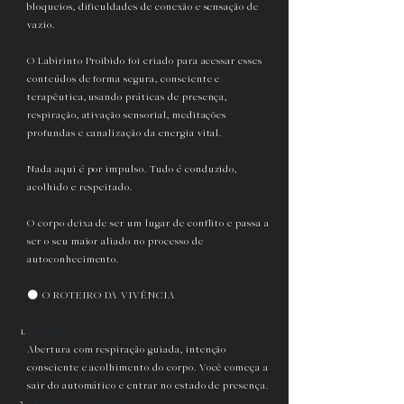
bloqueios, dificuldades de conexão e sensação de
vazio.
O Labirinto Proibido foi criado para acessar esses
conteúdos de forma segura, consciente e
terapêutica, usando práticas de presença,
respiração, ativação sensorial, meditações
profundas e canalização da energia vital.
Nada aqui é por impulso. Tudo é conduzido,
acolhido e respeitado.
O corpo deixa de ser um lugar de conflito e passa a
ser o seu maior aliado no processo de
autoconhecimento.
🌑 O ROTEIRO DA VIVÊNCIA
O Portal
Abertura com respiração guiada, intenção
consciente e acolhimento do corpo. Você começa a
sair do automático e entrar no estado de presença.