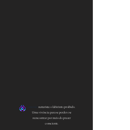
imersão
naturista: o labirinto proibido.
Uma vivência para se perder e se
reencontrar por meio do prazer
consciente.