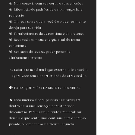
🎯 Mais conexão com seu corpo e suas emoções
🎯 Libertação de padrões de culpa, vergonha e
repressão
🎯 Clareza sobre quem você é e o que realmente
deseja para sua vida
🎯 Fortalecimento da autoestima e da presença
🎯 Reconexão com sua energia vital de forma
consciente
🎯 Sensação de leveza, poder pessoal e
alinhamento interno
O Labirinto não é um lugar externo.
Ele é você. E
agora você tem a oportunidade de atravessá-lo.
🌒 PARA QUEM É O LABIRINTO PROIBIDO
🔥 Esta imersão é para pessoas que carregam
dentro de si uma sensação persistente de
desconexão. Para quem já tentou racionalizar
demais o que sente, mas continua com o coração
pesado, o corpo tenso e a mente inquieta.