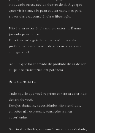
bloqueado ou esquecido dentro de si. Algo que
quer vir à tona, não para causar caos, mas para
trazer clareza, consciência e libertação.
Não é uma experiência sobre o externo. É uma
jornada para dentro.
Uma travessia guiada pelos caminhos mais
profundos da sua mente, do seu corpo e da sua
energia vital.
Aqui, o que foi chamado de proibido deixa de ser
culpa e se transforma em potência.
🔥 O CONCEITO
Tudo aquilo que você reprime continua existindo
dentro de você.
Desejos abafados, necessidades não atendidas,
emoções não expressas, sensações nunca
autorizadas.
Se não são olhadas, se transformam em ansiedade,