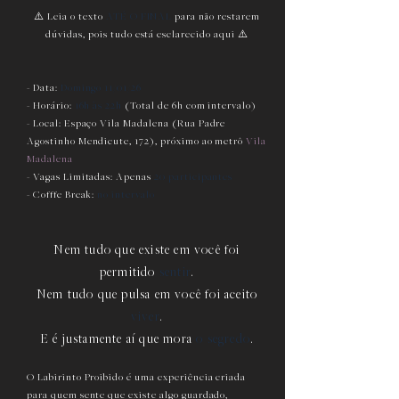
⚠️ Leia o texto
ATÉ O FINAL
para não restarem
dúvidas, pois tudo está esclarecido aqui ⚠️
- Data:
Domingo 11/01/26
- Horário:
16h às 22h
(Total de 6h com intervalo)
- Local: Espaço Vila Madalena (Rua Padre
Agostinho Mendicute, 172),
próximo ao metrô
Vila
Madalena
- Vagas Limitadas: Apenas
20 participantes
-
Cofffe Break:
no intervalo
Nem tudo que existe em você foi
permitido
sentir
.
Nem tudo que pulsa em você foi aceito
viver
.
E é justamente aí que mora
o segredo
.
O Labirinto Proibido é uma experiência criada
para quem sente que existe algo guardado,