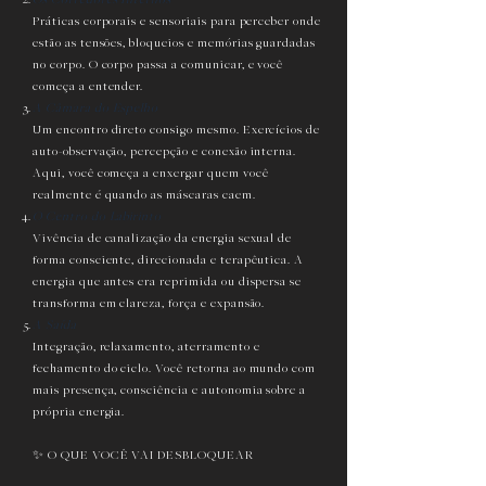
Os Corredores Internos
Práticas corporais e sensoriais para perceber onde
estão as tensões, bloqueios e memórias guardadas
no corpo. O corpo passa a comunicar, e você
começa a entender.
A Câmara do Espelho
Um encontro direto consigo mesmo. Exercícios de
auto-observação, percepção e conexão interna.
Aqui, você começa a enxergar quem você
realmente é quando as máscaras caem.
O Centro do Labirinto
Vivência de canalização da energia sexual de
forma consciente, direcionada e terapêutica. A
energia que antes era reprimida ou dispersa se
transforma em clareza, força e expansão.
A Saída
Integração, relaxamento, aterramento e
fechamento do ciclo. Você retorna ao mundo com
mais presença, consciência e autonomia sobre a
própria energia.
✨ O QUE VOCÊ VAI DESBLOQUEAR