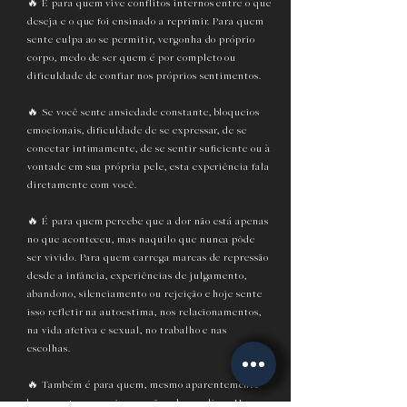
🔥 É para quem vive conflitos internos entre o que
deseja e o que foi ensinado a reprimir. Para quem
sente culpa ao se permitir, vergonha do próprio
corpo, medo de ser quem é por completo ou
dificuldade de confiar nos próprios sentimentos.
🔥 Se você sente ansiedade constante, bloqueios
emocionais, dificuldade de se expressar, de se
conectar intimamente, de se sentir suficiente ou à
vontade em sua própria pele, esta experiência fala
diretamente com você.
🔥 É para quem percebe que a dor não está apenas
no que aconteceu, mas naquilo que nunca pôde
ser vivido. Para quem carrega marcas de repressão
desde a infância, experiências de julgamento,
abandono, silenciamento ou rejeição e hoje sente
isso refletir na autoestima, nos relacionamentos,
na vida afetiva e sexual, no trabalho e nas
escolhas.
🔥 Também é para quem, mesmo aparentemente
bem, sente um vazio que não sabe explicar. Uma