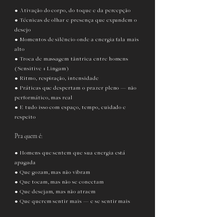
• Ativação do corpo, do toque e da percepção
• Técnicas de olhar e presença que expandem o
desejo
• Momentos de silêncio onde a energia fala mais
alto
• Troca de massagem tântrica entre homens
(Sensitive + Lingam)
• Ritmo, respiração, intensidade
• Práticas que despertam o prazer pleno — não
performático, mas real
• E tudo isso com espaço, tempo, cuidado e
respeito
Pra quem é:
• Homens que sentem que sua energia está
apagada
• Que gozam, mas não vibram
• Que tocam, mas não se conectam
• Que desejam, mas não atraem
• Que querem sentir mais — e se sentir mais