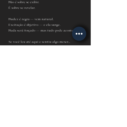
Não é sobre se exibir.
É sobre se revelar.
Nudez é regra — vem natural.
Excitação é objetivo — e ela surge.
Nada será forçado — mas tudo pode acontecer.
Se você leu até aqui e sentiu algo mexer…
é porque sua pele ouviu antes do seu racional.
ERÓTIKA está chegando.
E o que você tanto reprime, está pronto pra
emergir.
⚠️ ATENÇÃO:
As vagas são EXTREMAMENTE limitadas —
apenas
8 homens
terão a oportunidade de
vivenciar essa imersão íntima e transformadora.
Se você sente o chamado para transcender seus
limites e acessar camadas mais profundas da sua