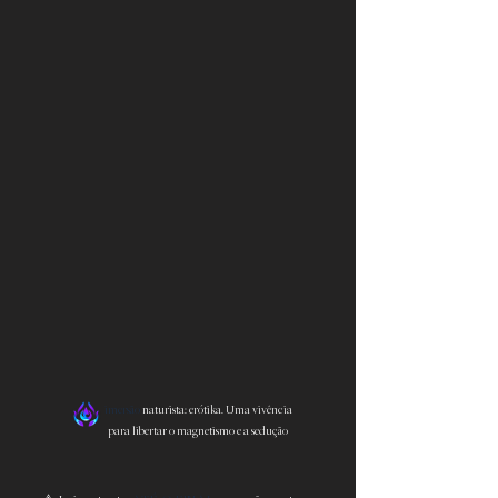
imersão
naturista: erótika. Uma vivência
para libertar o magnetismo e a sedução