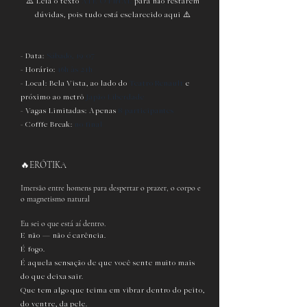
⚠️ Leia o texto
ATÉ O FINAL
para não restarem
dúvidas, pois tudo está esclarecido aqui ⚠️
- Data:
Sábado, 19/07
- Horário:
16h às 21h
- Local: Bela Vista, ao lado do
Teatro Renault
e
próximo ao metrô
Japão Liberdade
- Vagas Limitadas: Apenas
8 participantes
-
Cofffe Break:
no final
🔥ERÓTIKA
Imersão entre homens para despertar o prazer, o corpo e
o magnetismo natural
Eu sei o que está aí dentro.
E não — não é carência.
É fogo.
É aquela sensação de que você sente muito mais
do que deixa sair.
Que tem algo que teima em vibrar dentro do peito,
do ventre, da pele.