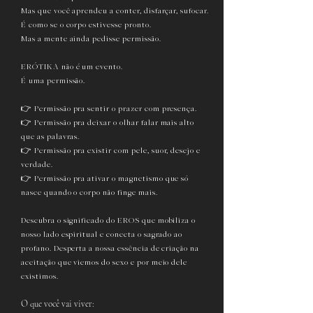
Mas que você aprendeu a conter, disfarçar, sufocar.
É como se o corpo estivesse pronto.
Mas a mente ainda pedisse permissão.
ERÓTIKA não é um evento.
É uma permissão.
👉 Permissão pra sentir o prazer com presença.
👉 Permissão pra deixar o olhar falar mais alto
que as palavras.
👉 Permissão pra existir com pele, suor, desejo e
verdade.
👉 Permissão pra ativar o magnetismo que só
nasce quando o corpo não finge mais.
Descubra o significado do EROS que mobiliza o
nosso lado espiritual e conecta o sagrado ao
profano. Desperta a nossa essência de criação na
aceitação que viemos do sexo e por meio dele
existimos.
O que você vai viver: