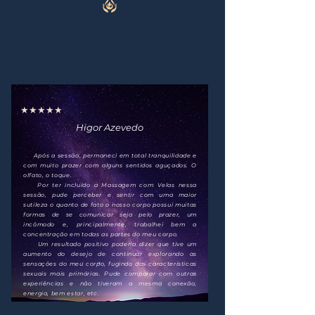
★★★★★
Higor Azevedo
Após a sessão, permaneci em total tranquilidade e
com muito prazer com alguns sentidos aguçados. O
olfato, o toque.
Por ter incluído a Massagem com Velas nessa
sessão, pude perceber e sentir com uma maior
sutileza o quanto de fato o nosso corpo possui muitas
formas de se comunicar seja pelo prazer, um
incômodo e, principalmente, trabalhei bem a
concentração em todas as partes do meu corpo.
Um resultado positivo poderia dizer que tive um
aumento do desejo de continuar explorando as
sensações do meu corpo, fugindo das características
sexuais mais primárias. Pude comparar com outras
experiências e não tiveram a mesma conexão,
energia, bem estar, etc.