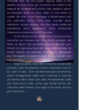
vontade nem de me cuidar. Agora, após a sua
sessão, eu sou outro ser humano. Eu voltei a ter
alegria de verdade em minha vida, passei a sentir
as energias boas ao meu redor, a me amar, a
cuidar de mim, a me proteger e ainda estou em
um caminho ótimo com meu marido para
restaurar nossa relação. Eu não tenho palavras
suficientes para agradecer. Você realmente
impactou e melhorou a minha vida.
Eu só chorei como chorei com você uma vez,
somente um abraço até hoje havia consigo me
fazer se sentir tão acolhido que eu me abri por
inteiro e o que saiu foi a dor que estava presa há
muito tempo me fazendo muito mal. Obrigado
por me ajudar a voltar a viver! Muita Luz em sua
vida sempre!
Hoje eu estou mais feliz, me sinto conectado
comigo, com as pessoas, com a natureza, com o
ar, com a vida... Com as técnicas que me ensinou
estou conseguindo lidar com traumas e marcas
da minha vida e lidar com eles, me deixando cada
vez mais leve e feliz, sinto que ainda tenho um
caminho pela frente, mas agora me sinto pronto
pra caminhar.