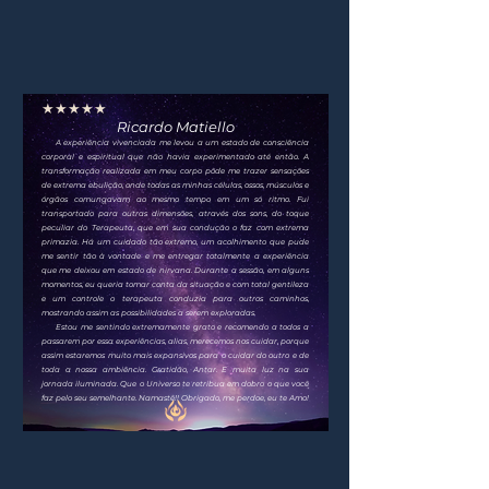
★★★★★
Ricardo Matiello
A experiência vivenciada me levou a um estado de consciência
corporal e espiritual que não havia experimentado até então. A
transformação realizada em meu corpo pôde me trazer sensações
de extrema ebulição, onde todas as minhas células, ossos, músculos e
órgãos comungavam ao mesmo tempo em um só ritmo. Fui
transportado para outras dimensões, através dos sons, do toque
peculiar do Terapeuta, que em sua condução o faz com extrema
primazia. Há um cuidado tão extremo, um acolhimento que pude
me sentir tão à vontade e me entregar totalmente a experiência
que me deixou em estado de nirvana. Durante a sessão, em alguns
momentos, eu queria tomar conta da situação e com total gentileza
e um controle o terapeuta conduzia para outros caminhos,
mostrando assim as possibilidades a serem exploradas.
Estou me sentindo extremamente grato e recomendo a todos a
passarem por essa experiências, alias, merecemos nos cuidar, porque
assim estaremos muito mais expansivos para o cuidar do outro e de
toda a nossa ambiência. Gratidão, Antar. E muita luz na sua
jornada iluminada. Que o Universo te retribua em dobro o que você
faz pelo seu semelhante. Namastê!! Obrigado, me perdoe, eu te Amo!