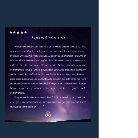
★★★★★
Lucas Alcântara
Pude entender de fato o que é massagem tântrica, visto
que em experiências anteriores os que me ofertaram o serviço
tinham um cunho mais sexual. Desta vez a energia foi surreal.
Me senti totalmente entregue, livre
de pensamentos externos,
estava ali de corpo e alma, sendo bem conduzido numa
experiência única. Entre os pontos positivos destaco também
o alto nível de profissionalismo ofertado, desde o atendimento
pelo app, passando pelo conteúdo do site, os artifícios na hora
do atendimento, até o feedback depois da massagem. Fiquei
bem surpreso positivamente com tudo e grato pela
experiência.
O que mais me surpreendeu foi a conexão por meio da
energia e a capacidade de uma auto entrega que eu não sabia
que poderia alcançar.