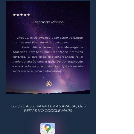
★★★★★
Fernando Paixão
Cheguei meio ansioso e saí super relaxado
num estado flow. Amei a massagem!
Muito diferente de outros Massagistas
Tântricos. Também amei a entrada na mesa
tântrica. O que mais me surpreendeu foi o
início da sessão com a questão da respiração
e a entrada na mesa tântrica. Após a sessão
senti leveza e autoconhecimento.
CLIQUE
AQUI
PARA LER AS AVALIAÇÓES
FEITAS NO GOOGLE MAPS