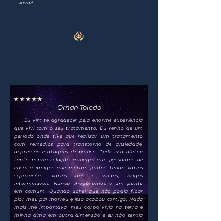
Antar!
★★★★★
Ornan Toledo
Eu vim te agradecer pela enorme experiência
que vivi com o seu tratamento. Eu venho de um
período onde tive que realizar um tratamento
com remédios para transtorno de ansiedade,
depressão e ataques de pânico. Tudo isso afetou
tanto minha relação conjugal que passamos de
casal a amigos que moram juntos, tendo várias
separações, várias idas e vindas, brigas
intermináveis. Nunca chegávamos a um ponto
em comum. Quando achei que não podia ficar
pior meu pai morreu e isso acabou comigo. Nada
mais me importava, meu corpo vivia na terra e
minha alma em outra dimensão e eu não sentia