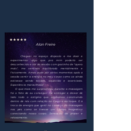
★★★★★
Alan Freire
Cheguei no espaço disposto a me doar e
experimentar algo que pra mim poderia ser
desconhecido e saí da sessão com gostinho de "quero
mais", me sentindo equilibrado mentalmente e
fisicamente. Ainda pude por vários momentos após a
sessão sentir a energia no meu corpo como se ainda
estivesse sendo tocado, aquecido e acariciado.
Experiência maravilhosa!
O que mais me surpreendeu durante a massagem
foi o fato de eu conseguir me entregar e deixar de
lado todo o estigma que acabamos construindo
dentro de nós com relação ao corpo e ao toque. E a
troca de energia que senti no começo da massagem
nos pés como se tivesse um campo magnético
conectando nosso corpo. Sensação de prazer e
relaxamento.