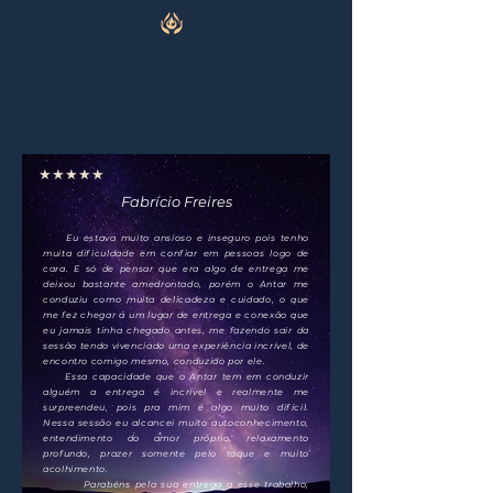
★★★★★
Fabrício Freires
Eu estava muito ansioso e inseguro pois tenho
muita dificuldade em confiar em pessoas logo de
cara. E só de pensar que era algo de entrega me
deixou bastante amedrontado, porém o Antar me
conduziu como muita delicadeza e cuidado, o que
me fez chegar a um lugar de entrega e conexão que
eu jamais tinha chegado antes, me fazendo sair da
sessão tendo vivenciado uma experiência incrível, de
encontro comigo mesmo, conduzido por ele.
Essa capacidade que o Antar tem em conduzir
alguém a entrega é incrível e realmente me
surpreendeu, pois pra mim é algo muito difícil.
Nessa sessão eu alcancei muito autoconhecimento,
entendimento do amor próprio, relaxamento
profundo, prazer somente pelo toque e muito
acolhimento.
Parabéns pela sua entrega a esse trabalho,