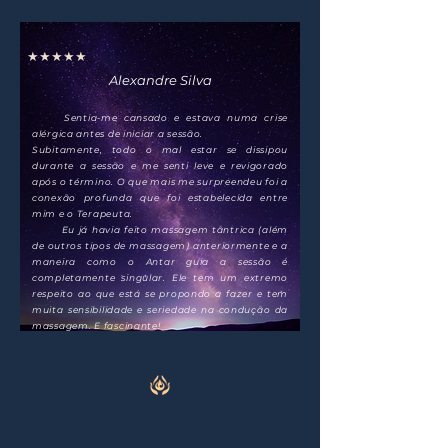
★★★★★
Alexandre Silva
Sentia-me cansado e estava numa crise
alérgica antes de iniciar a sessão.
Subitamente, todo o mal estar se dissipou
durante a sessão e me senti leve e revigorado
após o término. O que mais me surpreendeu foi a
conexão profunda que foi estabelecida entre
mim e o Terapeuta.
Eu já havia feito massagem tântrica (além
de outros tipos de massagem) anteriormente e a
maneira como o Antar guia a sessão é
completamente singular. Ele tem um extremo
respeito ao que está se propondo a fazer e tem
muita sensibilidade e seriedade na condução da
massagem. E fascinante!