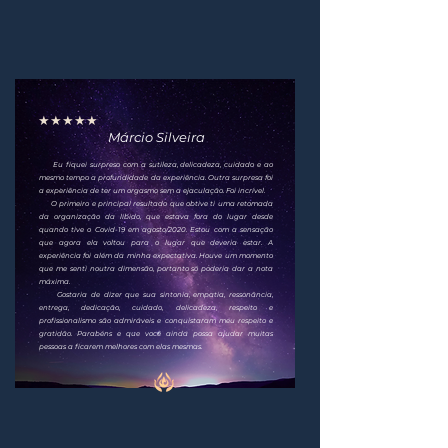
★★★★★
Márcio Silveira
Eu fiquei surpreso com a sutileza, delicadeza, cuidado e ao
mesmo tempo a profundidade da experiência. Outra surpresa foi
a experiência de ter um orgasmo sem a ejaculação. Foi incrível.
O primeiro e principal resultado que obtive ti uma retomada
da organização da libido, que estava fora do lugar desde
quando tive o Covid-19 em agosto/2020. Estou com a sensação
que agora ela voltou para o lugar que deveria estar. A
experiência foi além da minha expectativa. Houve um momento
que me senti noutra dimensão, portanto só poderia dar a nota
máxima.
Gostaria de dizer que sua sintonia, empatia, ressonância,
entrega, dedicação, cuidado, delicadeza, respeito e
profissionalismo são admiráveis e conquistaram meu respeito e
gratidão. Parabéns e que você ainda possa ajudar muitas
pessoas a ficarem melhores com elas mesmas.