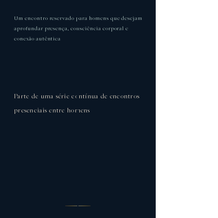
Um encontro reservado para homens que desejam
aprofundar presença, consciência corporal e
conexão autêntica
Parte de uma série contínua de encontros
presenciais entre homens